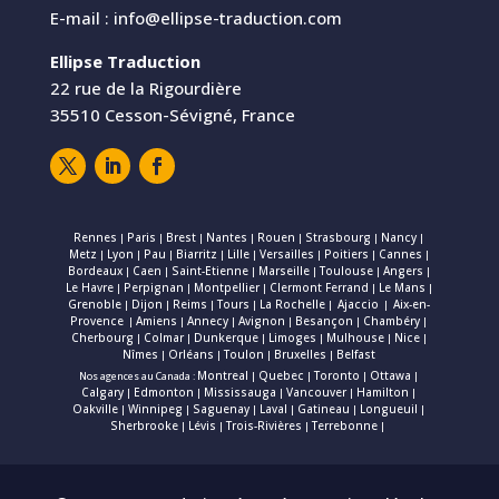
E-mail :
info@ellipse-traduction.com
Ellipse Traduction
22 rue de la Rigourdière
35510 Cesson-Sévigné, France
Rennes
Paris
Brest
Nantes
Rouen
Strasbourg
Nancy
|
|
|
|
|
|
|
Metz
Lyon
Pau
Biarritz
Lille
Versailles
Poitiers
Cannes
|
|
|
|
|
|
|
|
Bordeaux
Caen
Saint-Etienne
Marseille
Toulouse
Angers
|
|
|
|
|
|
Le Havre
Perpignan
Montpellier
Clermont Ferrand
Le Mans
|
|
|
|
|
Grenoble
Dijon
Reims
Tours
La Rochelle
Ajaccio
Aix-en-
|
|
|
|
|
|
Provence
Amiens
Annecy
Avignon
Besançon
Chambéry
|
|
|
|
|
|
Cherbourg
Colmar
Dunkerque
Limoges
Mulhouse
Nice
|
|
|
|
|
|
Nîmes
Orléans
Toulon
Bruxelles
Belfast
|
|
|
|
Montreal
Quebec
Toronto
Ottawa
Nos agences au Canada :
|
|
|
|
Calgary
Edmonton
Mississauga
Vancouver
Hamilton
|
|
|
|
|
Oakville
Winnipeg
Saguenay
Laval
Gatineau
Longueuil
|
|
|
|
|
|
Sherbrooke
Lévis
Trois-Rivières
Terrebonne
|
|
|
|