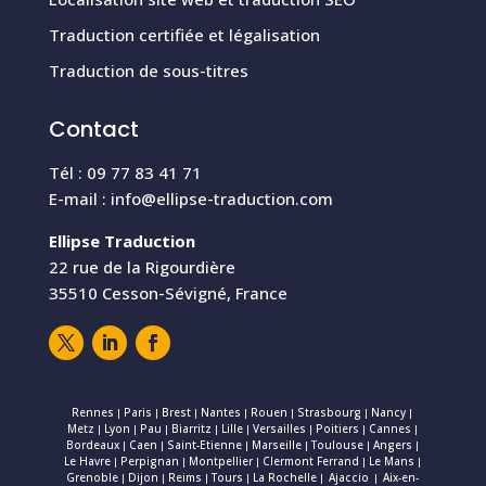
Traduction certifiée et légalisation
Traduction de sous-titres
Contact
Tél : 09 77 83 41 71
E-mail :
info@ellipse-traduction.com
Ellipse Traduction
22 rue de la Rigourdière
35510 Cesson-Sévigné, France
Rennes
Paris
Brest
Nantes
Rouen
Strasbourg
Nancy
|
|
|
|
|
|
|
Metz
Lyon
Pau
Biarritz
Lille
Versailles
Poitiers
Cannes
|
|
|
|
|
|
|
|
Bordeaux
Caen
Saint-Etienne
Marseille
Toulouse
Angers
|
|
|
|
|
|
Le Havre
Perpignan
Montpellier
Clermont Ferrand
Le Mans
|
|
|
|
|
Grenoble
Dijon
Reims
Tours
La Rochelle
Ajaccio
Aix-en-
|
|
|
|
|
|