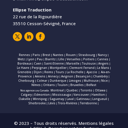
Ellipse Traduction
22 rue de la Rigourdière
35510 Cesson-Sévigné, France
Rennes
Paris
Brest
Nantes
Rouen
Strasbourg
Nancy
|
|
|
|
|
|
|
Metz
Lyon
Pau
Biarritz
Lille
Versailles
Poitiers
Cannes
|
|
|
|
|
|
|
|
Bordeaux
Caen
Saint-Etienne
Marseille
Toulouse
Angers
|
|
|
|
|
|
Le Havre
Perpignan
Montpellier
Clermont Ferrand
Le Mans
|
|
|
|
|
Grenoble
Dijon
Reims
Tours
La Rochelle
Ajaccio
Aix-en-
|
|
|
|
|
|
Provence
Amiens
Annecy
Avignon
Besançon
Chambéry
|
|
|
|
|
|
Cherbourg
Colmar
Dunkerque
Limoges
Mulhouse
Nice
|
|
|
|
|
|
Nîmes
Orléans
Toulon
Bruxelles
Belfast
|
|
|
|
Montreal
Quebec
Toronto
Ottawa
Nos agences au Canada :
|
|
|
|
Calgary
Edmonton
Mississauga
Vancouver
Hamilton
|
|
|
|
|
Oakville
Winnipeg
Saguenay
Laval
Gatineau
Longueuil
|
|
|
|
|
|
Sherbrooke
Lévis
Trois-Rivières
Terrebonne
|
|
|
|
© 2023 – Tous droits réservés.
Mentions légales