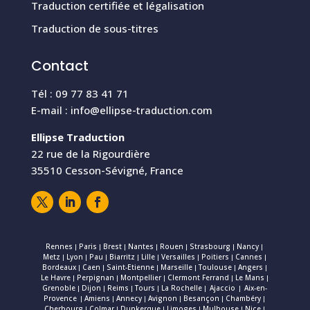
Traduction certifiée et légalisation
Traduction de sous-titres
Contact
Tél : 09 77 83 41 71
E-mail :
info@ellipse-traduction.com
Ellipse Traduction
22 rue de la Rigourdière
35510 Cesson-Sévigné, France
Rennes
Paris
Brest
Nantes
Rouen
Strasbourg
Nancy
|
|
|
|
|
|
|
Metz
Lyon
Pau
Biarritz
Lille
Versailles
Poitiers
Cannes
|
|
|
|
|
|
|
|
Bordeaux
Caen
Saint-Etienne
Marseille
Toulouse
Angers
|
|
|
|
|
|
Le Havre
Perpignan
Montpellier
Clermont Ferrand
Le Mans
|
|
|
|
|
Grenoble
Dijon
Reims
Tours
La Rochelle
Ajaccio
Aix-en-
|
|
|
|
|
|
Provence
Amiens
Annecy
Avignon
Besançon
Chambéry
|
|
|
|
|
|
Cherbourg
Colmar
Dunkerque
Limoges
Mulhouse
Nice
|
|
|
|
|
|