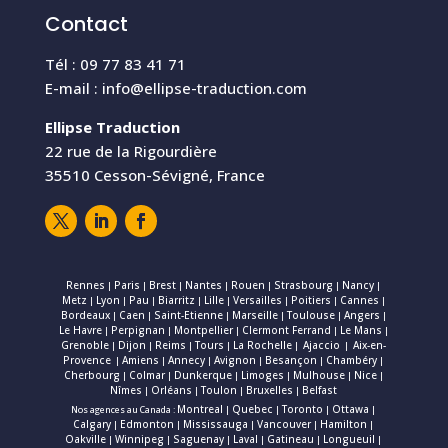
Contact
Tél : 09 77 83 41 71
E-mail :
info@ellipse-traduction.com
Ellipse Traduction
22 rue de la Rigourdière
35510 Cesson-Sévigné, France
Rennes
Paris
Brest
Nantes
Rouen
Strasbourg
Nancy
|
|
|
|
|
|
|
Metz
Lyon
Pau
Biarritz
Lille
Versailles
Poitiers
Cannes
|
|
|
|
|
|
|
|
Bordeaux
Caen
Saint-Etienne
Marseille
Toulouse
Angers
|
|
|
|
|
|
Le Havre
Perpignan
Montpellier
Clermont Ferrand
Le Mans
|
|
|
|
|
Grenoble
Dijon
Reims
Tours
La Rochelle
Ajaccio
Aix-en-
|
|
|
|
|
|
Provence
Amiens
Annecy
Avignon
Besançon
Chambéry
|
|
|
|
|
|
Cherbourg
Colmar
Dunkerque
Limoges
Mulhouse
Nice
|
|
|
|
|
|
Nîmes
Orléans
Toulon
Bruxelles
Belfast
|
|
|
|
Montreal
Quebec
Toronto
Ottawa
Nos agences au Canada :
|
|
|
|
Calgary
Edmonton
Mississauga
Vancouver
Hamilton
|
|
|
|
|
Oakville
Winnipeg
Saguenay
Laval
Gatineau
Longueuil
|
|
|
|
|
|