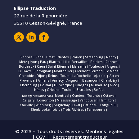
Ellipse Traduction
22 rue de la Rigourdière
35510 Cesson-Sévigné, France
Rennes
Paris
Brest
Nantes
Rouen
Strasbourg
Nancy
|
|
|
|
|
|
|
Metz
Lyon
Pau
Biarritz
Lille
Versailles
Poitiers
Cannes
|
|
|
|
|
|
|
|
Bordeaux
Caen
Saint-Etienne
Marseille
Toulouse
Angers
|
|
|
|
|
|
Le Havre
Perpignan
Montpellier
Clermont Ferrand
Le Mans
|
|
|
|
|
Grenoble
Dijon
Reims
Tours
La Rochelle
Ajaccio
Aix-en-
|
|
|
|
|
|
Provence
Amiens
Annecy
Avignon
Besançon
Chambéry
|
|
|
|
|
|
Cherbourg
Colmar
Dunkerque
Limoges
Mulhouse
Nice
|
|
|
|
|
|
Nîmes
Orléans
Toulon
Bruxelles
Belfast
|
|
|
|
Montreal
Quebec
Toronto
Ottawa
Nos agences au Canada :
|
|
|
|
Calgary
Edmonton
Mississauga
Vancouver
Hamilton
|
|
|
|
|
Oakville
Winnipeg
Saguenay
Laval
Gatineau
Longueuil
|
|
|
|
|
|
Sherbrooke
Lévis
Trois-Rivières
Terrebonne
|
|
|
|
© 2023 – Tous droits réservés.
Mentions légales
|
CGV
|
Recrutement traducteur